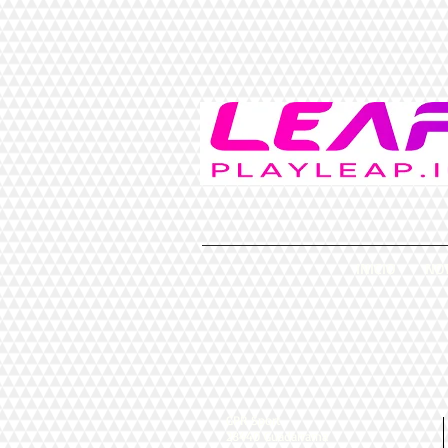
INICIO
NOT
GPR Sport
28440 Guadarrama