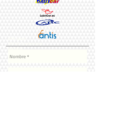
GPR Sport
28440 Guadarrama
MADRID